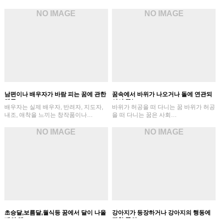
NO IMAGE
NO IMAGE
남편이나 배우자가 바람 피는 꿈에 관한
꿈속에서 바위가 나오거나 돌에 연관되
해몽
어서 꾸는…
배우자는 실제 배우자, 반려자, 지도자,
바위가 허공을 떠 다니는 꿈 바위가 허공
내조, 애착을 느끼는 창작품이나…
을 떠 다니는 꿈은 사회…
NO IMAGE
NO IMAGE
초승달,보름달,월식등 꿈에서 달이 나올
강아지가 등장하거나 강아지의 행동에
때의 해…
관한 꿈의…